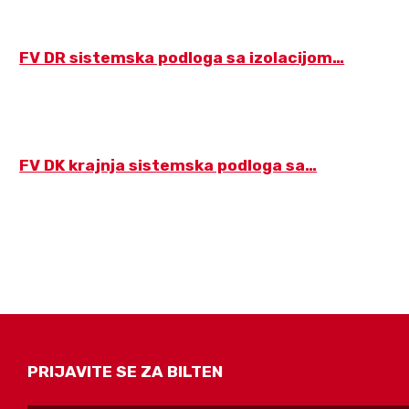
FV DR sistemska podloga sa izolacijom…
FV DK krajnja sistemska podloga sa…
PRIJAVITE SE ZA BILTEN