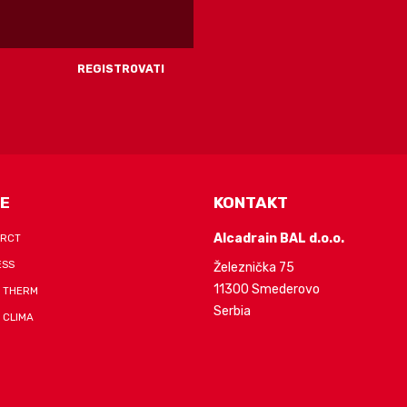
E
KONTAKT
Alcadrain BAL d.o.o.
-RCT
ESS
Železnička 75
11300 Smederovo
 THERM
Serbia
 CLIMA