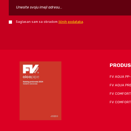
Saglasan sam sa obradom
ličnih podataka
.
FORM_SEND_AJAX_FAIL
PRODUS
FV AQUA PP
FV AQUA PR
FV COMFORT
FV COMFORT