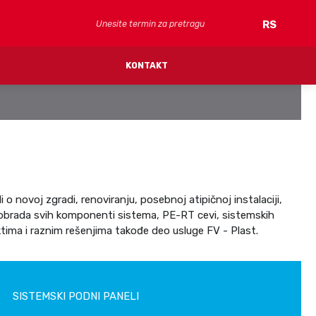
Pretraga
RS
KONTAKT
FV CLIMA (hlađenje)
SISTEMSKE CEVI
SISTEM PLAFON/ZID PLOČA
RAZVODNICI
 novoj zgradi, renoviranju, posebnoj atipičnoj instalaciji,
SPOJNICE
na obrada svih komponenti sistema, PE-RT cevi, sistemskih
PRIBOR
ima i raznim rešenjima takođe deo usluge FV - Plast.
SISTEMSKI PODNI PANELI