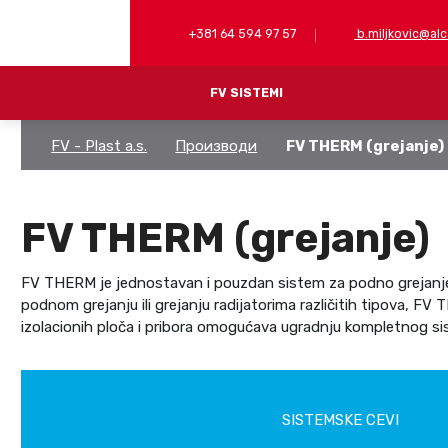
+381 64 594 97 57
b.miljkovic@alc
FV SISTEMI
FV - Plast a.s.
Производи
FV THERM (grejanje)
FV PP-RCT (zavarivanje)
PP-RCT CEVI
VIŠENAMENSKE 
FV THERM (grejanje)
PP-RCT ARMATURE
PRESS MESINGAN
PLASTIKA
ALATI
FV THERM je jednostavan i pouzdan sistem za podno grejanje. N
KOMBINOVANO
podnom grejanju ili grejanju radijatorima različitih tipova, F
SPOJNICE ZA ZATVARANJE
izolacionih ploča i pribora omogućava ugradnju kompletnog si
PP-RCT SPOJNICE ZA ČEONO ZAVARIVANJE
ALATI I PRIBOR
SISTEMSKE CEVI