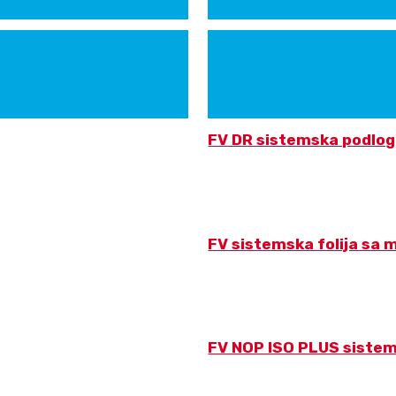
FV DR sistemska podlog
FV sistemska folija sa
FV NOP ISO PLUS siste