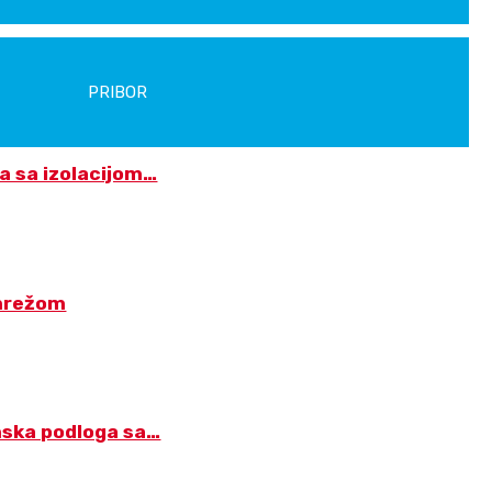
PRIBOR
a sa izolacijom…
 mrežom
mska podloga sa…