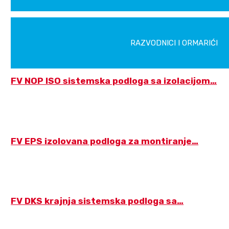
RAZVODNICI I ORMARIĆI
FV NOP ISO sistemska podloga sa izolacijom…
FV EPS izolovana podloga za montiranje…
FV DKS krajnja sistemska podloga sa…