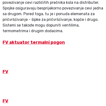
povezivanje cevi različitih prečnika kola na distributer.
Spojke osiguravaju besprijekorno povezivanje cevi jedna
sa drugom. Pored toga, tu je i ponuda elemenata za
pričvršćivanje - šipke za pričvršćivanje, kopče i drugo.
Sistemi se takođe mogu dopuniti ventilima,
termometrima i drugim dodacima.
FV aktuator termalni pogon
FV
FV