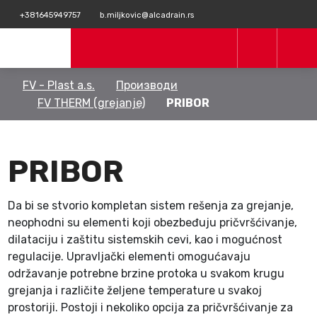
+381645949757
b.miljkovic@alcadrain.rs
FV - Plast a.s.
Производи
FV THERM (grejanje)
PRIBOR
PRIBOR
Da bi se stvorio kompletan sistem rešenja za grejanje,
neophodni su elementi koji obezbeđuju pričvršćivanje,
dilataciju i zaštitu sistemskih cevi, kao i mogućnost
regulacije. Upravljački elementi omogućavaju
održavanje potrebne brzine protoka u svakom krugu
grejanja i različite željene temperature u svakoj
prostoriji. Postoji i nekoliko opcija za pričvršćivanje za