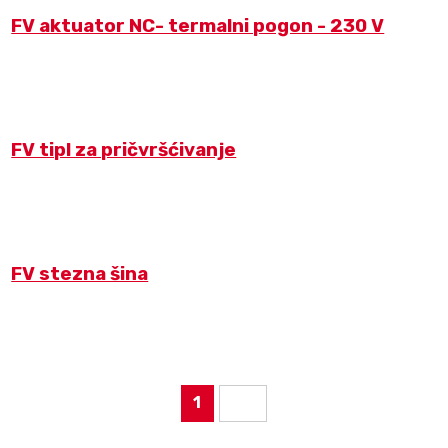
FV aktuator NC- termalni pogon - 230 V
FV tipl za pričvršćivanje
FV stezna šina
2
3
PAGINATOR_NEXT
1