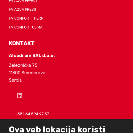
FV AQUA PP-RCT
FV AQUA PRESS
FV COMFORT THERM
FV COMFORT CLIMA
KONTAKT
Alcadrain BAL d.o.o.
Železnička 75
11300 Smederovo
Serbia
+381 64 594 97 57
b.miljkovic@alcadrain.rs
Ova veb lokacija koristi