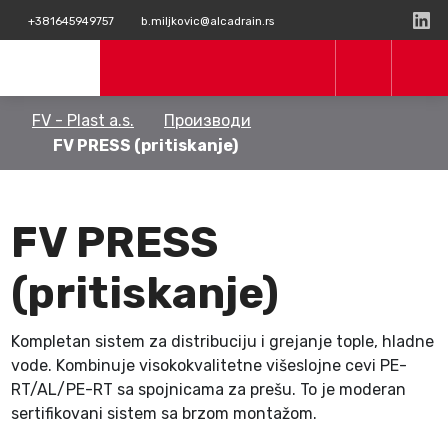
+381645949757
b.miljkovic@alcadrain.rs
FV - Plast a.s.
Производи
FV PRESS (pritiskanje)
FV PRESS
(pritiskanje)
Kompletan sistem za distribuciju i grejanje tople, hladne
vode. Kombinuje visokokvalitetne višeslojne cevi PE-
RT/AL/PE-RT sa spojnicama za prešu. To je moderan
sertifikovani sistem sa brzom montažom.